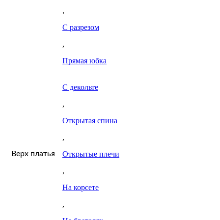
,
С разрезом
,
Прямая юбка
С декольте
,
Открытая спина
,
Верх платья
Открытые плечи
,
На корсете
,