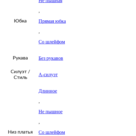
Не пышная
,
Юбка
Прямая юбка
,
Со шлейфом
Рукава
Без рукавов
Силуэт /
А-силуэт
Стиль
Длинное
,
Не пышное
,
Низ платья
Со шлейфом