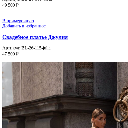
49 500
₽
В примерочную
Добавить в избранное
Свадебное платье Джулия
Артикул:
BL-26-115-julia
47 500
₽