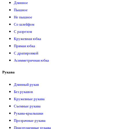
Длинное
Пышное
Не пышное
Со шлейфом
С разрезом
Кружевная юбка
Прямая юбка
С драпировкой
Асимметричная юбка
Рукава
Длинный рукав
Без рукавов
Кружевные рукава
Съемные рукава
Рукава-крылышки
Прозрачные рукава
Приспущенные рукава