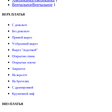
Американка
Американка
1
Венчальное
Венчальное
1
ВЕРХ ПЛАТЬЯ
С декольте
Без декольте
Прямой вырез
V-образный вырез
Вырез "лодочкой"
Открытая спина
Открытые плечи
Закрытое
На корсете
На бретелях
С драпировкой
Кружевной лиф
НИЗ ПЛАТЬЯ