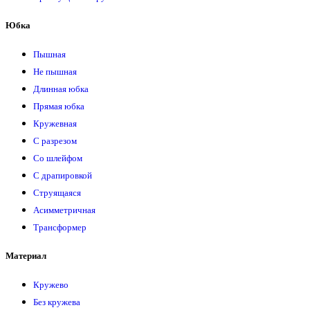
Юбка
Пышная
Не пышная
Длинная юбка
Прямая юбка
Кружевная
С разрезом
Со шлейфом
С драпировкой
Струящаяся
Асимметричная
Трансформер
Материал
Кружево
Без кружева