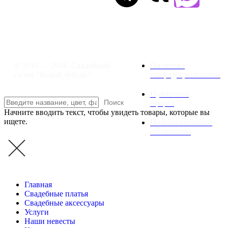
Время работы: ежедневно с 11:00 до
21:00,
примерка по предварительной
записи
© 2016 — 2026. Свадебный
Политика
салон “Белый лебедь”
конфидециальности
Публичная
Поиск
оферта
Начните вводить текст, чтобы увидеть товары, которые вы
ищете.
Пользовательское
соглашение
Главная
Свадебные платья
Свадебные аксессуары
Услуги
Наши невесты