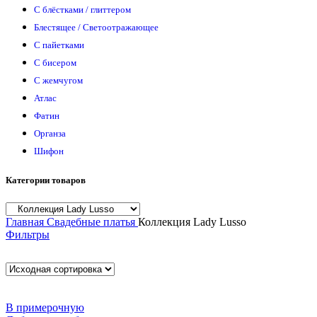
С блёстками / глиттером
Блестящее / Светоотражающее
С пайетками
С бисером
С жемчугом
Атлас
Фатин
Органза
Шифон
Категории товаров
Главная
Свадебные платья
Коллекция Lady Lusso
Фильтры
В примерочную