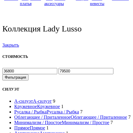
платья
аксессуары
невесты
Коллекция Lady Lusso
Закрыть
СТОИМОСТЬ
Фильтрация
СИЛУЭТ
А-силуэт
А-силуэт
9
Кружевное
Кружевное
1
Русалка / Рыбка
Русалка / Рыбка
7
Облегающее / Приталенное
Облегающее / Приталенное
7
Минимализм / Простое
Минимализм / Простое
7
Прямое
Прямое
1