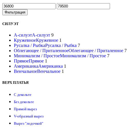
Фильтрация
СИЛУЭТ
А-силуэт
А-силуэт
9
Кружевное
Кружевное
1
Русалка / Рыбка
Русалка / Рыбка
7
Облегающее / Приталенное
Облегающее / Приталенное
7
Минимализм / Простое
Минимализм / Простое
7
Прямое
Прямое
1
Американка
Американка
1
Венчальное
Венчальное
1
ВЕРХ ПЛАТЬЯ
С декольте
Без декольте
Прямой вырез
V-образный вырез
Вырез "лодочкой"