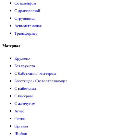
Со шлейфом
С драпировкой
Струящаяся
Асимметричная
Трансформер
Материал
Кружево
Без кружева
С блёстками / глиттером
Блестящее / Светоотражающее
С пайетками
С бисером
С жемчугом
Атлас
Фатин
Органза
Шифон