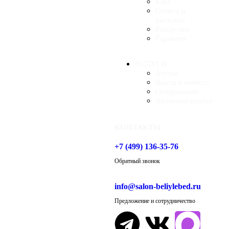
Блог
Оплата и
доставка
Рассрочка
Гарантия
УСЛУГИ
Ателье
Выезд к невесте
Отпаривание
Хранение платья
КОНТАКТЫ
+7 (499) 136-35-76
Обратный звонок
info@salon-beliylebed.ru
Предложение и сотрудничество