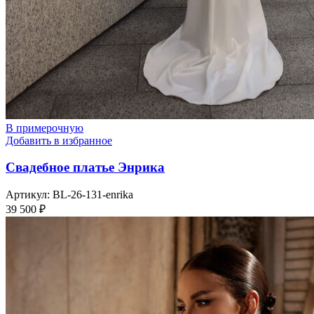
В примерочную
Добавить в избранное
Свадебное платье Энрика
Артикул:
BL-26-131-enrika
39 500
₽