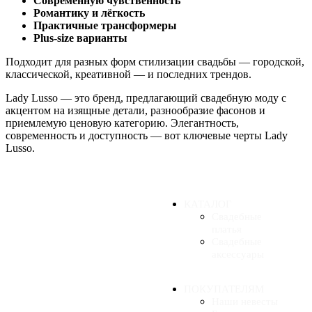
Современную чувственность
Романтику и лёгкость
Практичные трансформеры
Plus-size варианты
Подходит для разных форм стилизации свадьбы — городской,
классической, креативной — и последних трендов.
Lady Lusso — это бренд, предлагающий свадебную моду с
акцентом на изящные детали, разнообразие фасонов и
приемлемую ценовую категорию. Элегантность,
современность и доступность — вот ключевые черты Lady
Lusso.
КАТАЛОГ
Свадебные
платья
Свадебные
аксессуары
ПОКУПАТЕЛЯМ
Наши невесты