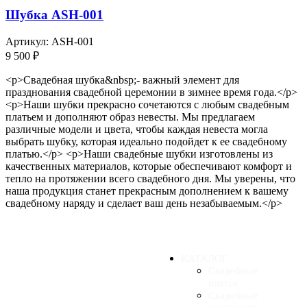
Шубка ASH-001
Артикул:
ASH-001
9 500
₽
<p>Свадебная шубка&nbsp;- важный элемент для
празднования свадебной церемонии в зимнее время года.</p>
<p>Наши шубки прекрасно сочетаются с любым свадебным
платьем и дополняют образ невесты. Мы предлагаем
различные модели и цвета, чтобы каждая невеста могла
выбрать шубку, которая идеально подойдет к ее свадебному
платью.</p> <p>Наши свадебные шубки изготовлены из
качественных материалов, которые обеспечивают комфорт и
тепло на протяжении всего свадебного дня. Мы уверены, что
наша продукция станет прекрасным дополнением к вашему
свадебному наряду и сделает ваш день незабываемым.</p>
КАТАЛОГ
Свадебные
платья
Свадебные