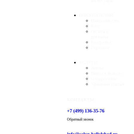
аксессуары
ПОКУПАТЕЛЯМ
Наши невесты
Блог
Оплата и
доставка
Рассрочка
Гарантия
УСЛУГИ
Ателье
Выезд к невесте
Отпаривание
Хранение платья
КОНТАКТЫ
+7 (499) 136-35-76
Обратный звонок