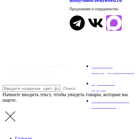
info@salon-beliylebed.ru
Предложение и сотрудничество
Время работы: ежедневно с 11:00 до
21:00,
примерка по предварительной
записи
© 2016 — 2026. Свадебный
Политика
салон “Белый лебедь”
конфидециальности
Публичная
Поиск
оферта
Начните вводить текст, чтобы увидеть товары, которые вы
ищете.
Пользовательское
соглашение
Главная