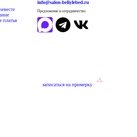
info@salon-beliylebed.ru
невесте
Предложение и сотрудничество
ание
е платья
Время работы: ежедневно с 11:00 до
21:00,
примерка по предварительной
записи
записаться на примерку