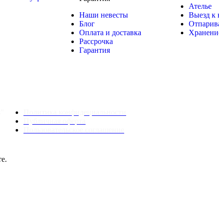
Ателье
Наши невесты
Выезд к 
Блог
Отпарив
Оплата и доставка
Хранени
Рассрочка
Гарантия
ь”
Политика конфидециальности
Публичная оферта
Пользовательское соглашение
е.