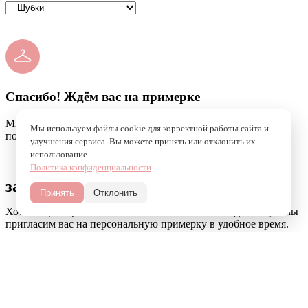
Спасибо! Ждём вас на примерке
Мы уже получили вашу заявку и скоро свяжемся, чтобы
Мы используем файлы cookie для корректной работы сайта и
подтвердить удобную для вас дату и время. До встречи!
улучшения сервиса. Вы можете принять или отклонить их
использование.
Политика конфиденциальности
записаться на примерку
Принять
Отклонить
Хотите примерить платье мечты? Укажите свои данные, и мы
пригласим вас на персональную примерку в удобное время.
Имя
Номер телефона