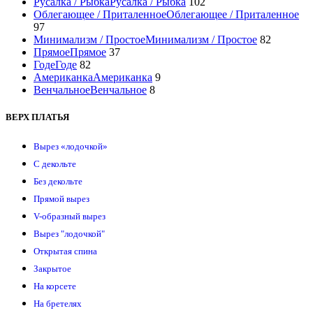
Русалка / Рыбка
Русалка / Рыбка
102
Облегающее / Приталенное
Облегающее / Приталенное
97
Минимализм / Простое
Минимализм / Простое
82
Прямое
Прямое
37
Годе
Годе
82
Американка
Американка
9
Венчальное
Венчальное
8
ВЕРХ ПЛАТЬЯ
Вырез «лодочкой»
С декольте
Без декольте
Прямой вырез
V-образный вырез
Вырез "лодочкой"
Открытая спина
Закрытое
На корсете
На бретелях