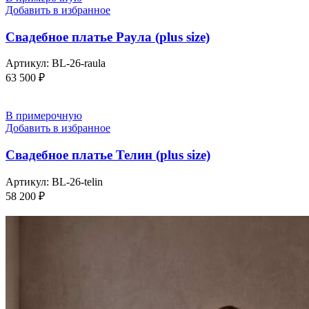
Добавить в избранное
Свадебное платье Раула (plus size)
Артикул:
BL-26-raula
63 500
₽
В примерочную
Добавить в избранное
Свадебное платье Телин (plus size)
Артикул:
BL-26-telin
58 200
₽