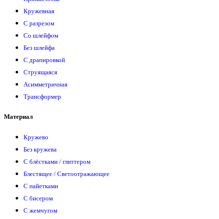
Кружевная
С разрезом
Со шлейфом
Без шлейфа
С драпировкой
Струящаяся
Асимметричная
Трансформер
Материал
Кружево
Без кружева
С блёстками / глиттером
Блестящее / Светоотражающее
С пайетками
С бисером
С жемчугом