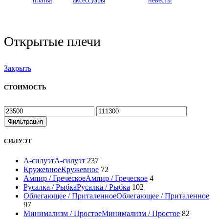
платья
аксессуары
невесты
Открытые плечи
Закрыть
СТОИМОСТЬ
Минимальная
Максимальная
цена
цена
Фильтрация
СИЛУЭТ
А-силуэт
А-силуэт
237
Кружевное
Кружевное
72
Ампир / Греческое
Ампир / Греческое
4
Русалка / Рыбка
Русалка / Рыбка
102
Облегающее / Приталенное
Облегающее / Приталенное
97
Минимализм / Простое
Минимализм / Простое
82