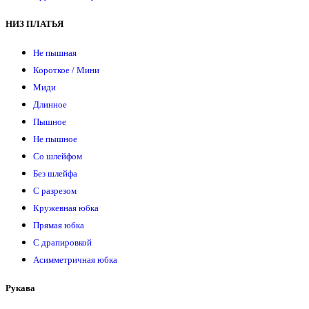
НИЗ ПЛАТЬЯ
Не пышная
Короткое / Мини
Миди
Длинное
Пышное
Не пышное
Со шлейфом
Без шлейфа
С разрезом
Кружевная юбка
Прямая юбка
С драпировкой
Асимметричная юбка
Рукава