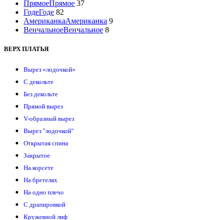
Прямое
Прямое
37
Годе
Годе
82
Американка
Американка
9
Венчальное
Венчальное
8
ВЕРХ ПЛАТЬЯ
Вырез «лодочкой»
С декольте
Без декольте
Прямой вырез
V-образный вырез
Вырез "лодочкой"
Открытая спина
Закрытое
На корсете
На бретелях
На одно плечо
С драпировкой
Кружевной лиф