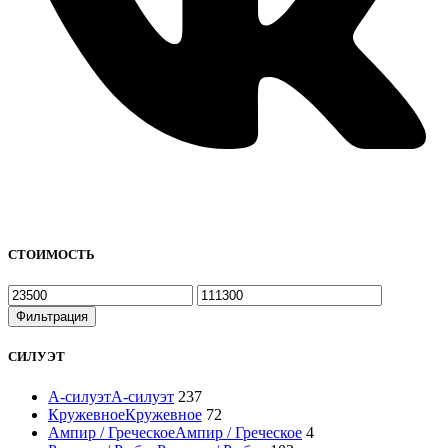
СТОИМОСТЬ
Минимальная
Максимальная
цена
цена
Фильтрация
СИЛУЭТ
А-силуэт
А-силуэт
237
Кружевное
Кружевное
72
Ампир / Греческое
Ампир / Греческое
4