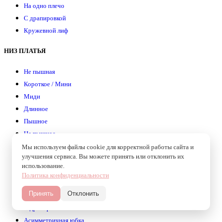
На одно плечо
С драпировкой
Кружевной лиф
НИЗ ПЛАТЬЯ
Не пышная
Короткое / Мини
Миди
Длинное
Пышное
Не пышное
Со шлейфом
Мы используем файлы cookie для корректной работы сайта и
улучшения сервиса. Вы можете принять или отклонить их
Без шлейфа
использование.
С разрезом
Политика конфиденциальности
Кружевная юбка
Принять
Отклонить
Прямая юбка
С драпировкой
Асимметричная юбка