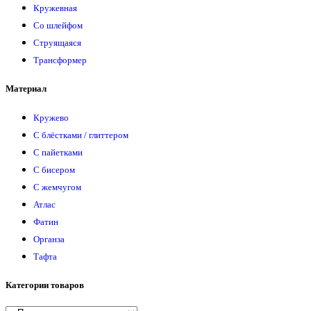
Кружевная
Со шлейфом
Струящаяся
Трансформер
Материал
Кружево
С блёстками / глиттером
С пайетками
С бисером
С жемчугом
Атлас
Фатин
Органза
Тафта
Категории товаров