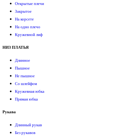
Открытые плечи
Закрытое
На корсете
На одно плечо
Кружевной лиф
НИЗ ПЛАТЬЯ
Длинное
Пышное
Не пышное
Со шлейфом
Кружевная юбка
Прямая юбка
Рукава
Длинный рукав
Без рукавов