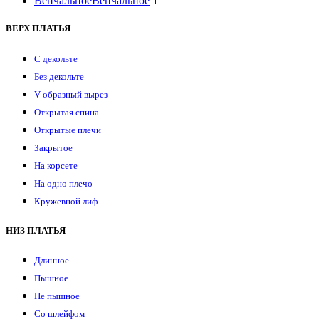
Венчальное
Венчальное
1
ВЕРХ ПЛАТЬЯ
С декольте
Без декольте
V-образный вырез
Открытая спина
Открытые плечи
Закрытое
На корсете
На одно плечо
Кружевной лиф
НИЗ ПЛАТЬЯ
Длинное
Пышное
Не пышное
Со шлейфом