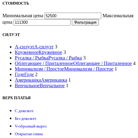
СТОИМОСТЬ
Минимальная цена
Максимальная
цена
Фильтрация
СИЛУЭТ
А-силуэт
А-силуэт
3
Кружевное
Кружевное
3
Русалка / Рыбка
Русалка / Рыбка
3
Облегающее / Приталенное
Облегающее / Приталенное
4
Минимализм / Простое
Минимализм / Простое
1
Годе
Годе
2
Американка
Американка
1
Венчальное
Венчальное
1
ВЕРХ ПЛАТЬЯ
С декольте
Без декольте
V-образный вырез
Открытая спина