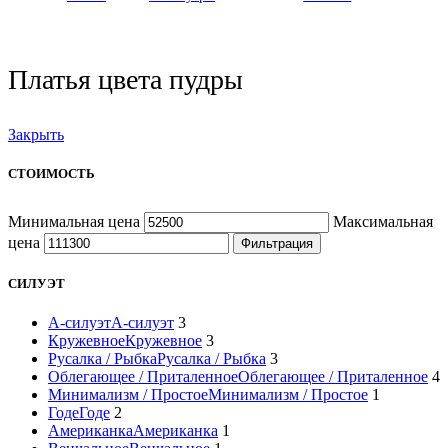
Платья цвета пудры
Закрыть
СТОИМОСТЬ
Минимальная цена
Максимальная
цена
Фильтрация
СИЛУЭТ
А-силуэт
А-силуэт
3
Кружевное
Кружевное
3
Русалка / Рыбка
Русалка / Рыбка
3
Облегающее / Приталенное
Облегающее / Приталенное
4
Минимализм / Простое
Минимализм / Простое
1
Годе
Годе
2
Американка
Американка
1