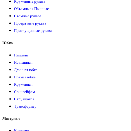
Кружевные рукава
Объемные / Пышные
Съемные рукава
Прозрачные рукава
Приспущенные рукава
Юбка
Пышная
Не пышная
Длинная юбка
Прямая юбка
Кружевная
Со шлейфом
Струящаяся
Трансформер
Материал
Кружево