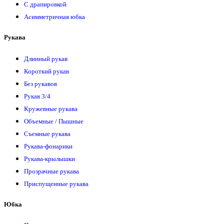
С драпировкой
Асимметричная юбка
Рукава
Длинный рукав
Короткий рукав
Без рукавов
Рукав 3/4
Кружевные рукава
Объемные / Пышные
Съемные рукава
Рукава-фонарики
Рукава-крылышки
Прозрачные рукава
Приспущенные рукава
Юбка