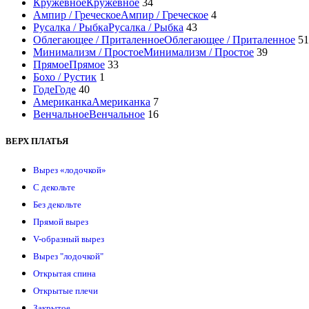
Кружевное
Кружевное
34
Ампир / Греческое
Ампир / Греческое
4
Русалка / Рыбка
Русалка / Рыбка
43
Облегающее / Приталенное
Облегающее / Приталенное
51
Минимализм / Простое
Минимализм / Простое
39
Прямое
Прямое
33
Бохо / Рустик
1
Годе
Годе
40
Американка
Американка
7
Венчальное
Венчальное
16
ВЕРХ ПЛАТЬЯ
Вырез «лодочкой»
С декольте
Без декольте
Прямой вырез
V-образный вырез
Вырез "лодочкой"
Открытая спина
Открытые плечи
Закрытое