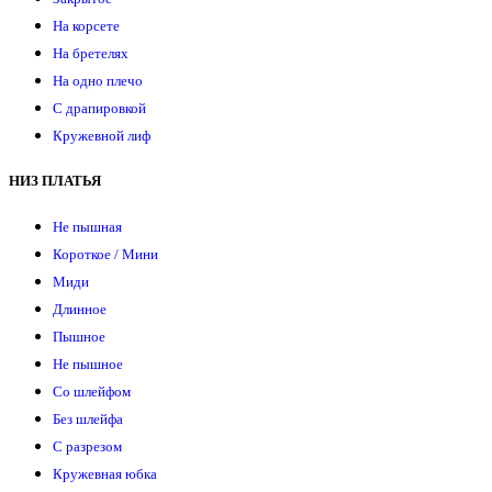
На корсете
На бретелях
На одно плечо
С драпировкой
Кружевной лиф
НИЗ ПЛАТЬЯ
Не пышная
Короткое / Мини
Миди
Длинное
Пышное
Не пышное
Со шлейфом
Без шлейфа
С разрезом
Кружевная юбка