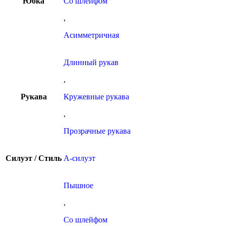
Юбка
Со шлейфом
,
Асимметричная
Длинный рукав
,
Рукава
Кружевные рукава
,
Прозрачные рукава
Силуэт / Стиль
А-силуэт
Пышное
,
Со шлейфом