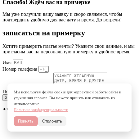
Спасибо! Ждём вас на примерке
Мы уже получили вашу заявку и скоро свяжемся, чтобы
подтвердить удобную для вас дату и время. До встречи!
записаться на примерку
Хотите примерить платье мечты? Укажите свои данные, и мы
пригласим вас на персональную примерку в удобное время.
Имя
Номер телефона
Пожелания к примерке
Мы используем файлы cookie для корректной работы сайта и
Записаться на примерку
улучшения сервиса. Вы можете принять или отклонить их
использование.
или напишите в мессенджеры
Политика конфиденциальности
Принять
Отклонить