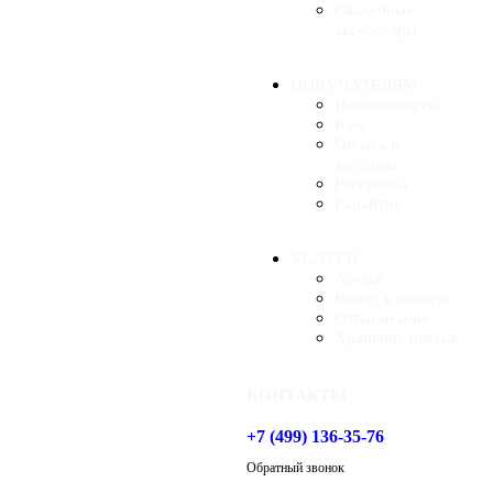
Свадебные
аксессуары
ПОКУПАТЕЛЯМ
Наши невесты
Блог
Оплата и
доставка
Рассрочка
Гарантия
УСЛУГИ
Ателье
Выезд к невесте
Отпаривание
Хранение платья
КОНТАКТЫ
+7 (499) 136-35-76
Обратный звонок