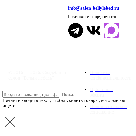
info@salon-beliylebed.ru
Предложение и сотрудничество
Время работы: ежедневно с 11:00 до
21:00,
примерка по предварительной
записи
© 2016 — 2026. Свадебный
Политика
салон “Белый лебедь”
конфидециальности
Публичная
Поиск
оферта
Начните вводить текст, чтобы увидеть товары, которые вы
ищете.
Пользовательское
соглашение