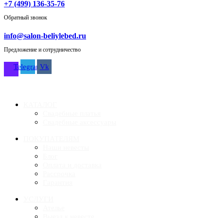
+7 (499) 136-35-76
Обратный звонок
info@salon-beliylebed.ru
Предложение и сотрудничество
Telegram
Vk
Время работы: ежедневно с 11:00 до 21:00,
примерка по предварительной записи
КАТАЛОГ
Свадебные платья
Свадебные аксессуары
ПОКУПАТЕЛЯМ
Наши невесты
Блог
Оплата и доставка
Рассрочка
Гарантия
УСЛУГИ
Ателье
Выезд к невесте