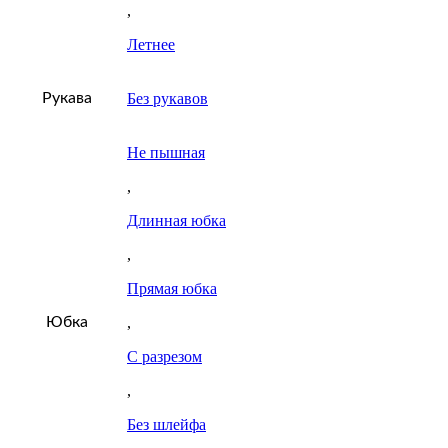
,
Летнее
Рукава
Без рукавов
Не пышная
,
Длинная юбка
,
Прямая юбка
Юбка
,
С разрезом
,
Без шлейфа