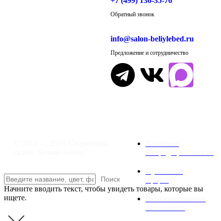
+7 (499) 136-35-76
Обратный звонок
info@salon-beliylebed.ru
Предложение и сотрудничество
Время работы: ежедневно с 11:00 до
21:00,
примерка по предварительной
записи
© 2016 — 2026. Свадебный
Политика
салон “Белый лебедь”
конфидециальности
Публичная
Поиск
оферта
Начните вводить текст, чтобы увидеть товары, которые вы
ищете.
Пользовательское
соглашение