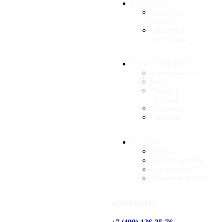
КАТАЛОГ
Свадебные
платья
Свадебные
аксессуары
ПОКУПАТЕЛЯМ
Наши невесты
Блог
Оплата и
доставка
Рассрочка
Гарантия
УСЛУГИ
Ателье
Выезд к невесте
Отпаривание
Хранение платья
КОНТАКТЫ