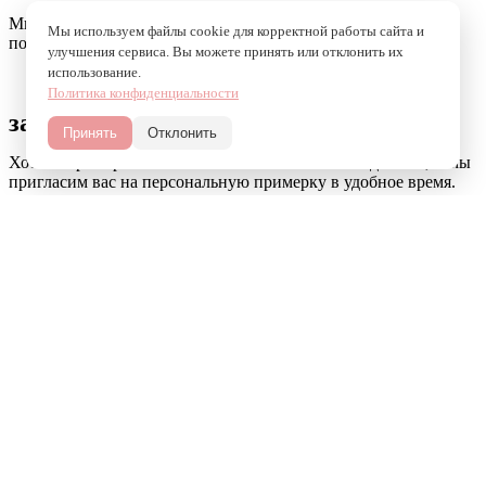
Мы уже получили вашу заявку и скоро свяжемся, чтобы
Мы используем файлы cookie для корректной работы сайта и
подтвердить удобную для вас дату и время. До встречи!
улучшения сервиса. Вы можете принять или отклонить их
использование.
Политика конфиденциальности
записаться на примерку
Принять
Отклонить
Хотите примерить платье мечты? Укажите свои данные, и мы
пригласим вас на персональную примерку в удобное время.
Имя
Номер телефона
Пожелания к примерке
Записаться на примерку