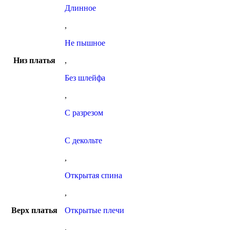
Длинное
,
Не пышное
Низ платья
,
Без шлейфа
,
С разрезом
С декольте
,
Открытая спина
,
Верх платья
Открытые плечи
,