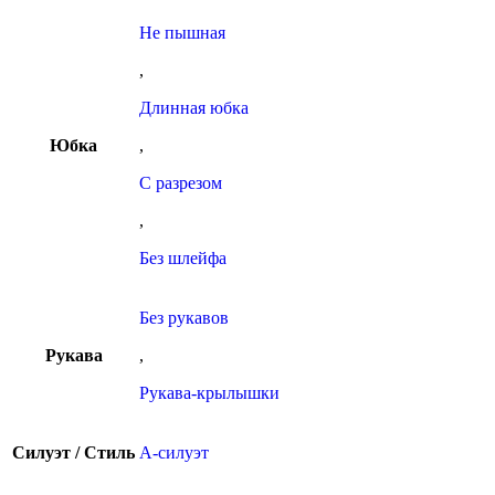
Не пышная
,
Длинная юбка
Юбка
,
С разрезом
,
Без шлейфа
Без рукавов
Рукава
,
Рукава-крылышки
Силуэт / Стиль
А-силуэт