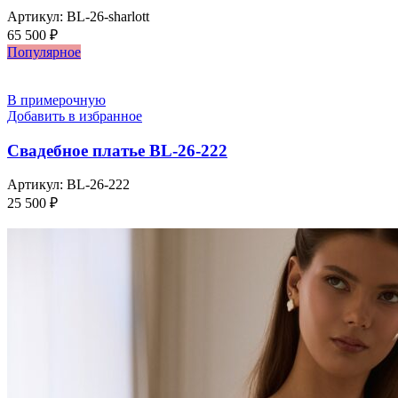
Артикул:
BL-26-sharlott
65 500
₽
Популярное
В примерочную
Добавить в избранное
Свадебное платье BL-26-222
Артикул:
BL-26-222
25 500
₽