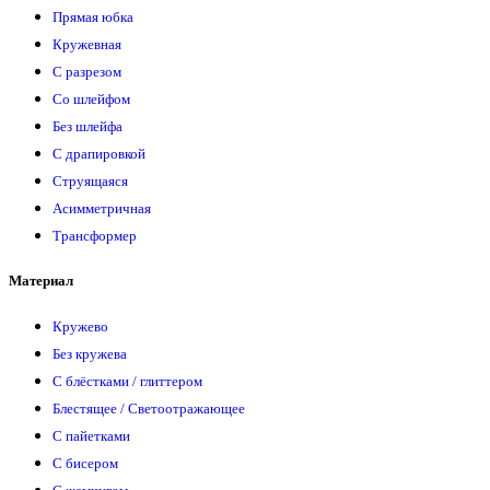
Прямая юбка
Кружевная
С разрезом
Со шлейфом
Без шлейфа
С драпировкой
Струящаяся
Асимметричная
Трансформер
Материал
Кружево
Без кружева
С блёстками / глиттером
Блестящее / Светоотражающее
С пайетками
С бисером