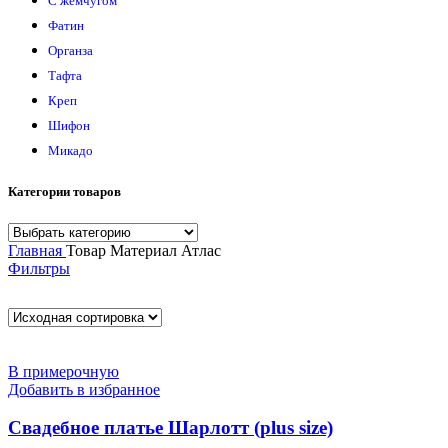
С жемчугом
Фатин
Органза
Тафта
Креп
Шифон
Микадо
Категории товаров
Главная
Товар Материал
Атлас
Фильтры
В примерочную
Добавить в избранное
Свадебное платье Шарлотт (plus size)