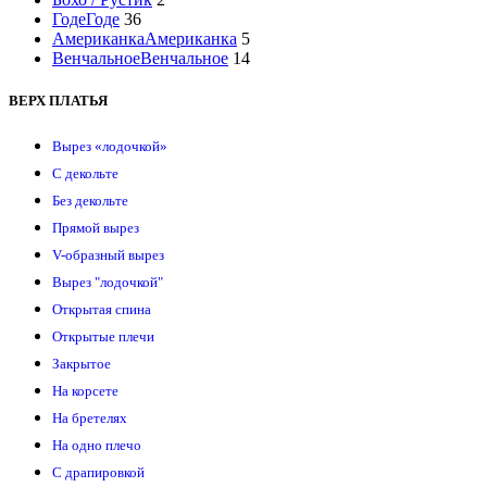
Годе
Годе
36
Американка
Американка
5
Венчальное
Венчальное
14
ВЕРХ ПЛАТЬЯ
Вырез «лодочкой»
С декольте
Без декольте
Прямой вырез
V-образный вырез
Вырез "лодочкой"
Открытая спина
Открытые плечи
Закрытое
На корсете
На бретелях
На одно плечо
С драпировкой