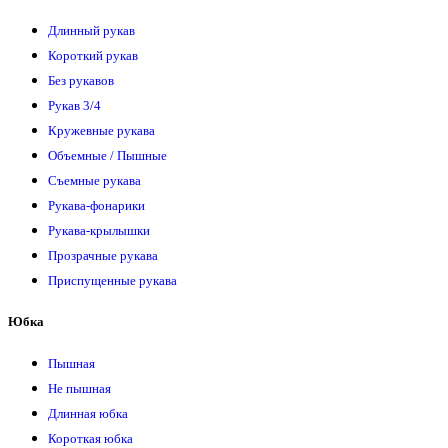
Длинный рукав
Короткий рукав
Без рукавов
Рукав 3/4
Кружевные рукава
Объемные / Пышные
Съемные рукава
Рукава-фонарики
Рукава-крылышки
Прозрачные рукава
Приспущенные рукава
Юбка
Пышная
Не пышная
Длинная юбка
Короткая юбка