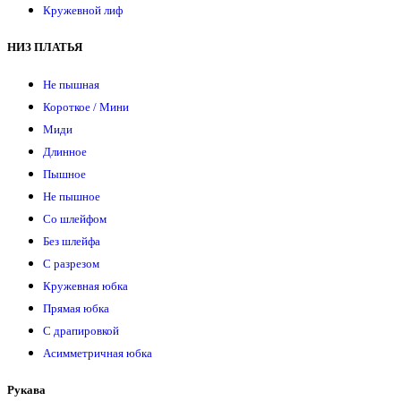
Кружевной лиф
НИЗ ПЛАТЬЯ
Не пышная
Короткое / Мини
Миди
Длинное
Пышное
Не пышное
Со шлейфом
Без шлейфа
С разрезом
Кружевная юбка
Прямая юбка
С драпировкой
Асимметричная юбка
Рукава