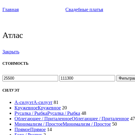
Главная
Свадебные платья
Атлас
Закрыть
СТОИМОСТЬ
Фильтра
СИЛУЭТ
А-силуэт
А-силуэт
81
Кружевное
Кружевное
20
Русалка / Рыбка
Русалка / Рыбка
48
Облегающее / Приталенное
Облегающее / Приталенное
47
Минимализм / Простое
Минимализм / Простое
50
Прямое
Прямое
14
Бохо / Рустик
2