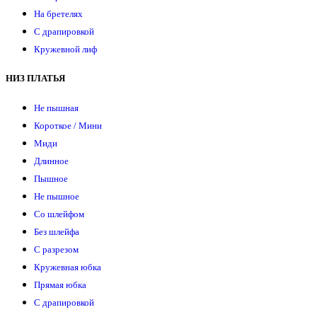
На бретелях
С драпировкой
Кружевной лиф
НИЗ ПЛАТЬЯ
Не пышная
Короткое / Мини
Миди
Длинное
Пышное
Не пышное
Со шлейфом
Без шлейфа
С разрезом
Кружевная юбка
Прямая юбка
С драпировкой