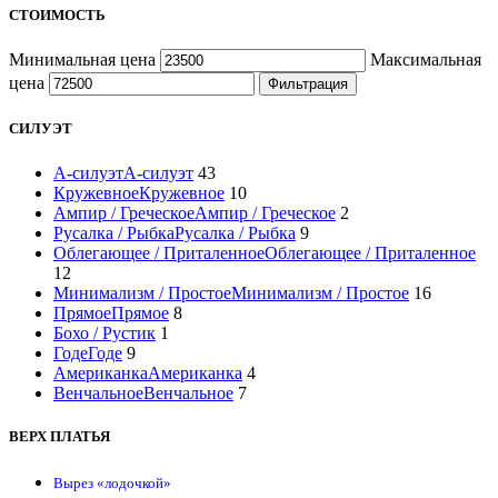
СТОИМОСТЬ
Минимальная цена
Максимальная
цена
Фильтрация
СИЛУЭТ
А-силуэт
А-силуэт
43
Кружевное
Кружевное
10
Ампир / Греческое
Ампир / Греческое
2
Русалка / Рыбка
Русалка / Рыбка
9
Облегающее / Приталенное
Облегающее / Приталенное
12
Минимализм / Простое
Минимализм / Простое
16
Прямое
Прямое
8
Бохо / Рустик
1
Годе
Годе
9
Американка
Американка
4
Венчальное
Венчальное
7
ВЕРХ ПЛАТЬЯ
Вырез «лодочкой»