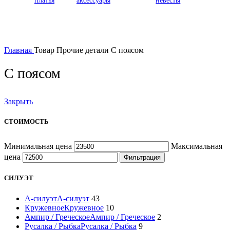
платья
аксессуары
невесты
Главная
Товар Прочие детали
С поясом
С поясом
Закрыть
СТОИМОСТЬ
Минимальная цена
Максимальная
цена
Фильтрация
СИЛУЭТ
А-силуэт
А-силуэт
43
Кружевное
Кружевное
10
Ампир / Греческое
Ампир / Греческое
2
Русалка / Рыбка
Русалка / Рыбка
9