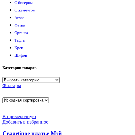
С бисером
С жемчугом
Атлас
Фатин
Органза
Тафта
Креп
Шифон
Категории товаров
Фильтры
В примерочную
Добавить в избранное
Свадебное платье Мэй