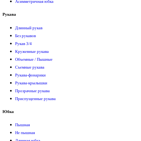
Асимметричная юбка
Рукава
Длинный рукав
Без рукавов
Рукав 3/4
Кружевные рукава
Объемные / Пышные
Съемные рукава
Рукава-фонарики
Рукава-крылышки
Прозрачные рукава
Приспущенные рукава
Юбка
Пышная
Не пышная
Длинная юбка