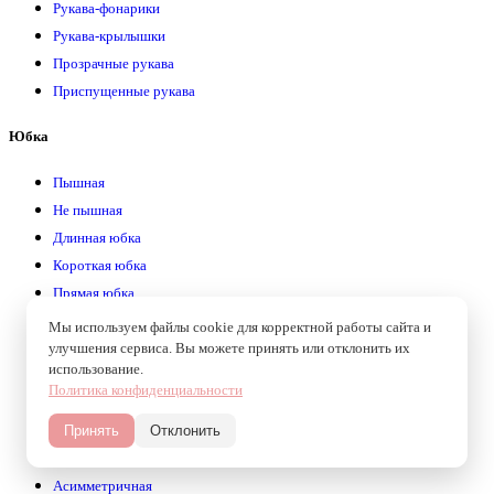
Рукава-фонарики
Рукава-крылышки
Прозрачные рукава
Приспущенные рукава
Юбка
Пышная
Не пышная
Длинная юбка
Короткая юбка
Прямая юбка
Кружевная
Мы используем файлы cookie для корректной работы сайта и
С разрезом
улучшения сервиса. Вы можете принять или отклонить их
использование.
Со шлейфом
Политика конфиденциальности
Без шлейфа
С драпировкой
Принять
Отклонить
Струящаяся
Асимметричная