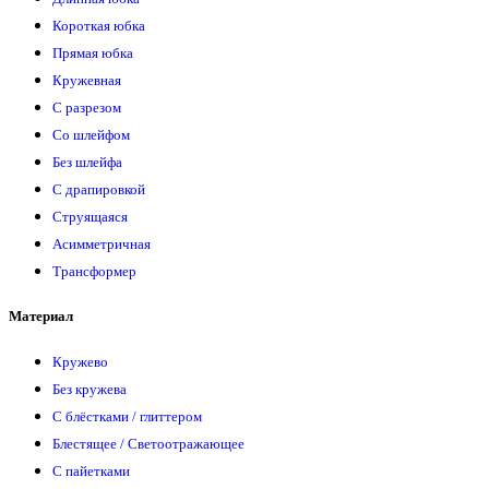
Короткая юбка
Прямая юбка
Кружевная
С разрезом
Со шлейфом
Без шлейфа
С драпировкой
Струящаяся
Асимметричная
Трансформер
Материал
Кружево
Без кружева
С блёстками / глиттером
Блестящее / Светоотражающее
С пайетками