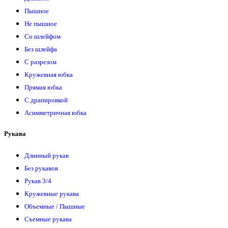
Пышное
Не пышное
Со шлейфом
Без шлейфа
С разрезом
Кружевная юбка
Прямая юбка
С драпировкой
Асимметричная юбка
Рукава
Длинный рукав
Без рукавов
Рукав 3/4
Кружевные рукава
Объемные / Пышные
Съемные рукава