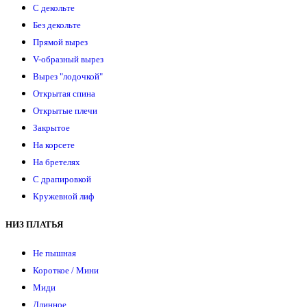
С декольте
Без декольте
Прямой вырез
V-образный вырез
Вырез "лодочкой"
Открытая спина
Открытые плечи
Закрытое
На корсете
На бретелях
С драпировкой
Кружевной лиф
НИЗ ПЛАТЬЯ
Не пышная
Короткое / Мини
Миди
Длинное