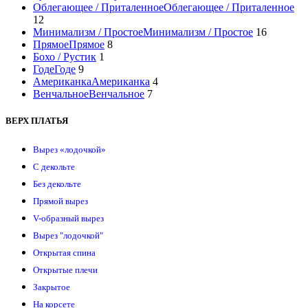
Облегающее / Приталенное
Облегающее / Приталенное
12
Минимализм / Простое
Минимализм / Простое
16
Прямое
Прямое
8
Бохо / Рустик
1
Годе
Годе
9
Американка
Американка
4
Венчальное
Венчальное
7
ВЕРХ ПЛАТЬЯ
Вырез «лодочкой»
С декольте
Без декольте
Прямой вырез
V-образный вырез
Вырез "лодочкой"
Открытая спина
Открытые плечи
Закрытое
На корсете