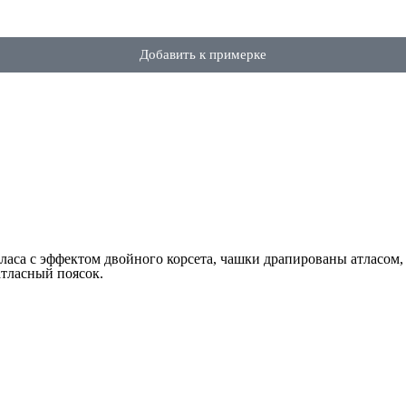
Добавить к примерке
тласа с эффектом двойного корсета, чашки драпированы атласом,
атласный поясок.