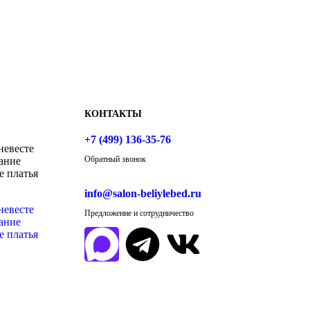
КОНТАКТЫ
+7 (499) 136-35-76
невесте
Обратный звонок
ание
е платья
info@salon-beliylebed.ru
невесте
Предложение и сотрудничество
ание
е платья
Время работы: ежедневно с 11:00 до
21:00,
примерка по предварительной
записи