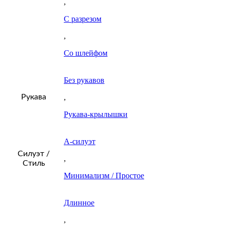
,
С разрезом
,
Со шлейфом
Без рукавов
Рукава
,
Рукава-крылышки
А-силуэт
Силуэт /
,
Стиль
Минимализм / Простое
Длинное
,