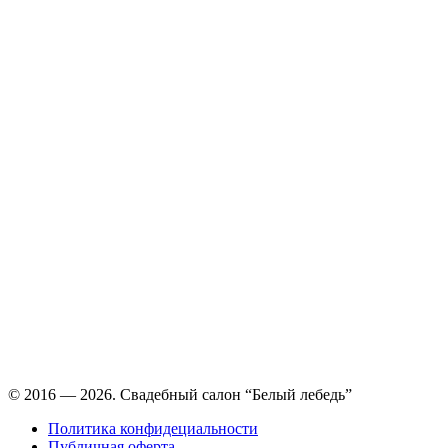
Время работы: ежедневно с 11:00 до 21:00,
примерка по
предварительной записи
© 2016 — 2026. Свадебный салон “Белый лебедь”
Политика конфидециальности
Публичная оферта