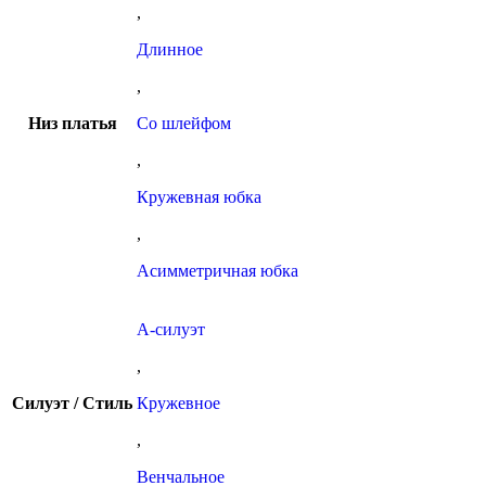
,
Длинное
,
Низ платья
Со шлейфом
,
Кружевная юбка
,
Асимметричная юбка
А-силуэт
,
Силуэт / Стиль
Кружевное
,
Венчальное