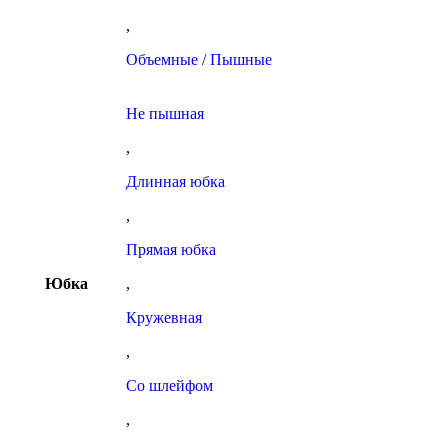
,
Объемные / Пышные
Не пышная
,
Длинная юбка
,
Прямая юбка
Юбка
,
Кружевная
,
Со шлейфом
,