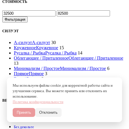
СТОИМОСТЬ
Минимальная
Максимальная
цена
цена
Фильтрация
СИЛУЭТ
А-силуэт
А-силуэт
30
Кружевное
Кружевное
15
Русалка / Рыбка
Русалка / Рыбка
14
Облегающее / Приталенное
Облегающее / Приталенное
13
Минимализм / Простое
Минимализм / Простое
6
Прямое
Прямое
3
Бохо / Рустик
2
Годе
Годе
12
Мы используем файлы cookie для корректной работы сайта и
Венчальное
Венчальное
26
улучшения сервиса. Вы можете принять или отклонить их
использование.
ВЕРХ ПЛАТЬЯ
Политика конфиденциальности
Вырез «лодочкой»
Принять
Отклонить
С декольте
Без декольте