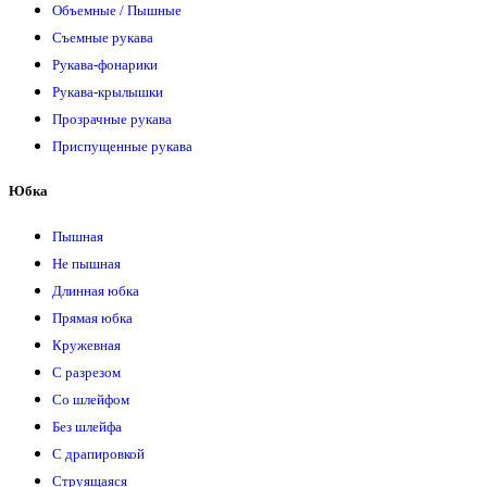
Объемные / Пышные
Съемные рукава
Рукава-фонарики
Рукава-крылышки
Прозрачные рукава
Приспущенные рукава
Юбка
Пышная
Не пышная
Длинная юбка
Прямая юбка
Кружевная
С разрезом
Со шлейфом
Без шлейфа
С драпировкой
Струящаяся