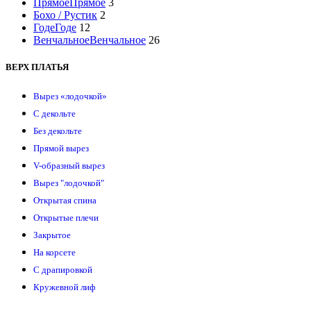
Прямое
Прямое
3
Бохо / Рустик
2
Годе
Годе
12
Венчальное
Венчальное
26
ВЕРХ ПЛАТЬЯ
Вырез «лодочкой»
С декольте
Без декольте
Прямой вырез
V-образный вырез
Вырез "лодочкой"
Открытая спина
Открытые плечи
Закрытое
На корсете
С драпировкой
Кружевной лиф