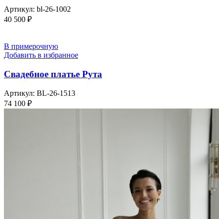
Артикул:
bl-26-1002
40 500
₽
В примерочную
Добавить в избранное
Свадебное платье Рута
Артикул:
BL-26-1513
74 100
₽