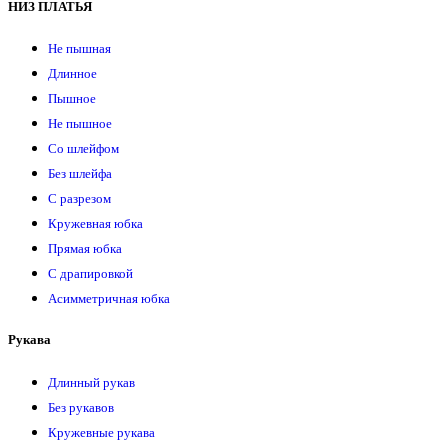
НИЗ ПЛАТЬЯ
Не пышная
Длинное
Пышное
Не пышное
Со шлейфом
Без шлейфа
С разрезом
Кружевная юбка
Прямая юбка
С драпировкой
Асимметричная юбка
Рукава
Длинный рукав
Без рукавов
Кружевные рукава