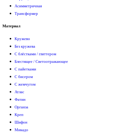
Асимметричная
Трансформер
Материал
Кружево
Без кружева
С блёстками / глиттером
Блестящее / Светоотражающее
С пайетками
С бисером
С жемчугом
Атлас
Фатин
Органза
Креп
Шифон
Микадо