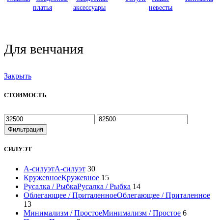
платья
аксессуары
невесты
Для венчания
Закрыть
СТОИМОСТЬ
Минимальная
Максимальная
цена
цена
Фильтрация
СИЛУЭТ
А-силуэт
А-силуэт
30
Кружевное
Кружевное
15
Русалка / Рыбка
Русалка / Рыбка
14
Облегающее / Приталенное
Облегающее / Приталенное
13
Минимализм / Простое
Минимализм / Простое
6