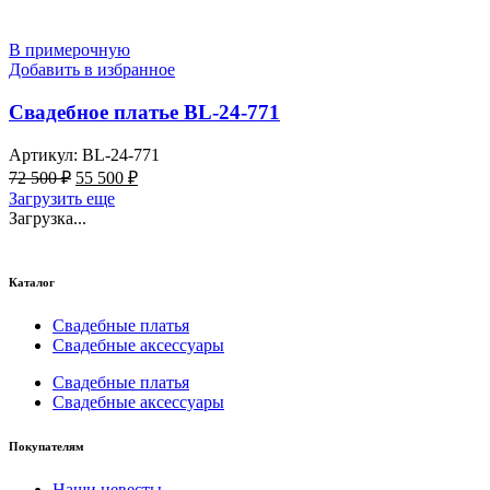
В примерочную
Добавить в избранное
Свадебное платье BL-24-771
Артикул:
BL-24-771
Первоначальная
Текущая
72 500
₽
55 500
₽
цена
цена:
Загрузить еще
составляла
55
Загрузка...
72
500 ₽.
500 ₽.
Каталог
Свадебные платья
Свадебные аксессуары
Свадебные платья
Свадебные аксессуары
Покупателям
Наши невесты