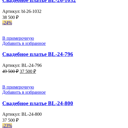
Свадебное платье BL-26-1032
Артикул:
bl-26-1032
38 500
₽
-24%
В примерочную
Добавить в избранное
Свадебное платье BL-24-796
Артикул:
BL-24-796
Первоначальная
Текущая
49 500
₽
37 500
₽
цена
цена:
составляла
37
49
500 ₽.
В примерочную
500 ₽.
Добавить в избранное
Свадебное платье BL-24-800
Артикул:
BL-24-800
37 500
₽
-23%