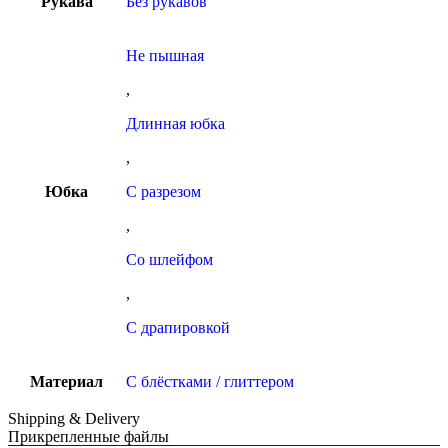
Рукава
Без рукавов
Не пышная
,
Длинная юбка
,
Юбка
С разрезом
,
Со шлейфом
,
С драпировкой
Материал
С блёстками / глиттером
Shipping & Delivery
Прикрепленные файлы