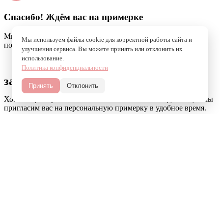
Спасибо! Ждём вас на примерке
Мы уже получили вашу заявку и скоро свяжемся, чтобы
Мы используем файлы cookie для корректной работы сайта и
подтвердить удобную для вас дату и время. До встречи!
улучшения сервиса. Вы можете принять или отклонить их
использование.
Политика конфиденциальности
записаться на примерку
Принять
Отклонить
Хотите примерить платье мечты? Укажите свои данные, и мы
пригласим вас на персональную примерку в удобное время.
Имя
Номер телефона
Пожелания к примерке