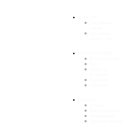
КАТАЛОГ
Свадебные
платья
Свадебные
аксессуары
ПОКУПАТЕЛЯМ
Наши невесты
Блог
Оплата и
доставка
Рассрочка
Гарантия
УСЛУГИ
Ателье
Выезд к невесте
Отпаривание
Хранение платья