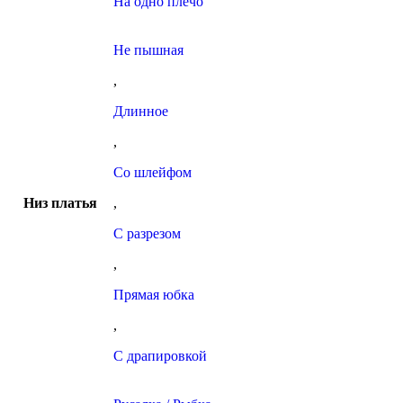
На одно плечо
Не пышная
,
Длинное
,
Со шлейфом
Низ платья
,
С разрезом
,
Прямая юбка
,
С драпировкой