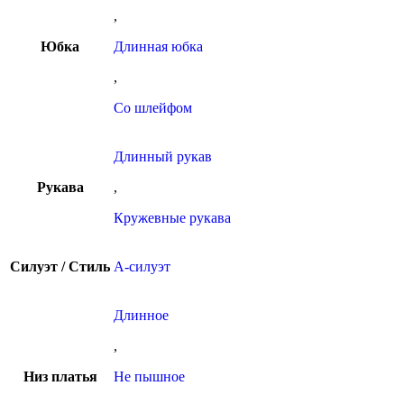
,
Юбка
Длинная юбка
,
Со шлейфом
Длинный рукав
Рукава
,
Кружевные рукава
Силуэт / Стиль
А-силуэт
Длинное
,
Низ платья
Не пышное