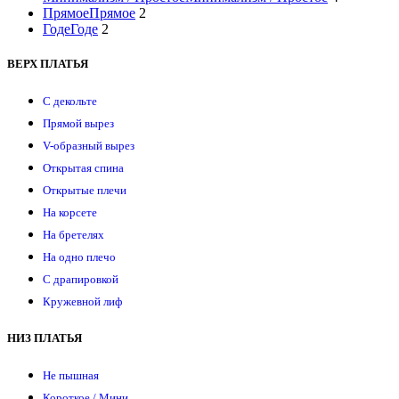
Прямое
Прямое
2
Годе
Годе
2
ВЕРХ ПЛАТЬЯ
С декольте
Прямой вырез
V-образный вырез
Открытая спина
Открытые плечи
На корсете
На бретелях
На одно плечо
С драпировкой
Кружевной лиф
НИЗ ПЛАТЬЯ
Не пышная
Короткое / Мини