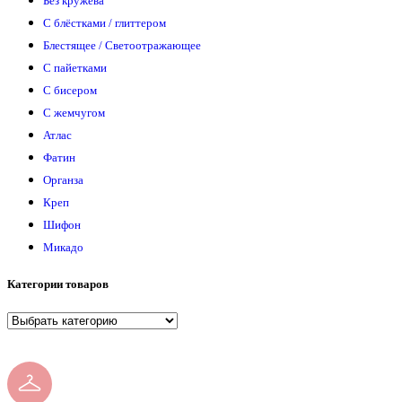
Без кружева
С блёстками / глиттером
Блестящее / Светоотражающее
С пайетками
С бисером
С жемчугом
Атлас
Фатин
Органза
Креп
Шифон
Микадо
Категории товаров