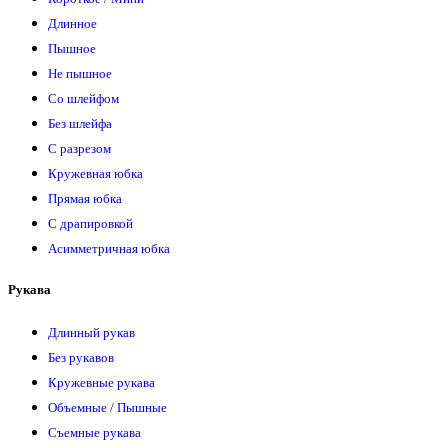
Длинное
Пышное
Не пышное
Со шлейфом
Без шлейфа
С разрезом
Кружевная юбка
Прямая юбка
С драпировкой
Асимметричная юбка
Рукава
Длинный рукав
Без рукавов
Кружевные рукава
Объемные / Пышные
Съемные рукава