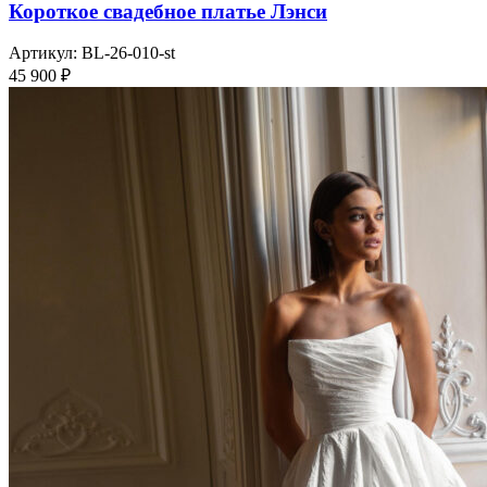
Короткое свадебное платье Лэнси
Артикул:
BL-26-010-st
45 900
₽