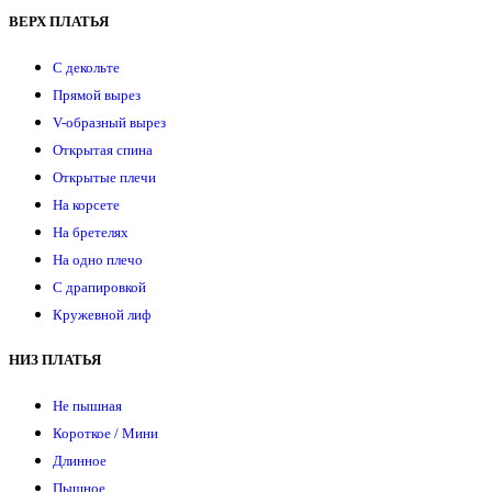
ВЕРХ ПЛАТЬЯ
С декольте
Прямой вырез
V-образный вырез
Открытая спина
Открытые плечи
На корсете
На бретелях
На одно плечо
С драпировкой
Кружевной лиф
НИЗ ПЛАТЬЯ
Не пышная
Короткое / Мини
Длинное
Пышное