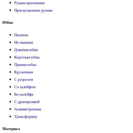
Рукава-крылышки
Приспущенные рукава
Юбка
Пышная
Не пышная
Длинная юбка
Короткая юбка
Прямая юбка
Кружевная
С разрезом
Со шлейфом
Без шлейфа
С драпировкой
Асимметричная
Трансформер
Материал