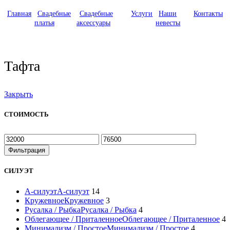
Главная
Свадебные
Свадебные
Услуги
Наши
Контакты
платья
аксессуары
невесты
Тафта
Закрыть
СТОИМОСТЬ
Фильтрация
СИЛУЭТ
А-силуэт
А-силуэт
14
Кружевное
Кружевное
3
Русалка / Рыбка
Русалка / Рыбка
4
Облегающее / Приталенное
Облегающее / Приталенное
4
Минимализм / Простое
Минимализм / Простое
4