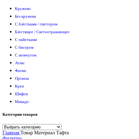
Кружево
Без кружева
С блёстками / глиттером
Блестящее / Светоотражающее
С пайетками
С бисером
С жемчугом
Атлас
Фатин
Органза
Креп
Шифон
Микадо
Категории товаров
Главная
Товар Материал
Тафта
Фильтры