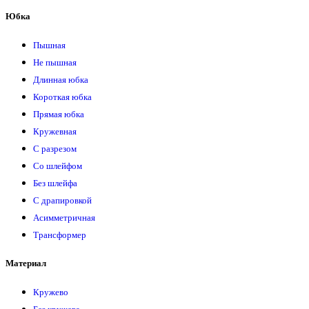
Юбка
Пышная
Не пышная
Длинная юбка
Короткая юбка
Прямая юбка
Кружевная
С разрезом
Со шлейфом
Без шлейфа
С драпировкой
Асимметричная
Трансформер
Материал
Кружево