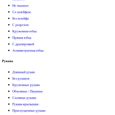
Не пышное
Со шлейфом
Без шлейфа
С разрезом
Кружевная юбка
Прямая юбка
С драпировкой
Асимметричная юбка
Рукава
Длинный рукав
Без рукавов
Кружевные рукава
Объемные / Пышные
Съемные рукава
Рукава-крылышки
Приспущенные рукава