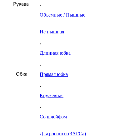
Рукава
,
Объемные / Пышные
Не пышная
,
Длинная юбка
,
Юбка
Прямая юбка
,
Кружевная
,
Со шлейфом
Для росписи (ЗАГСа)